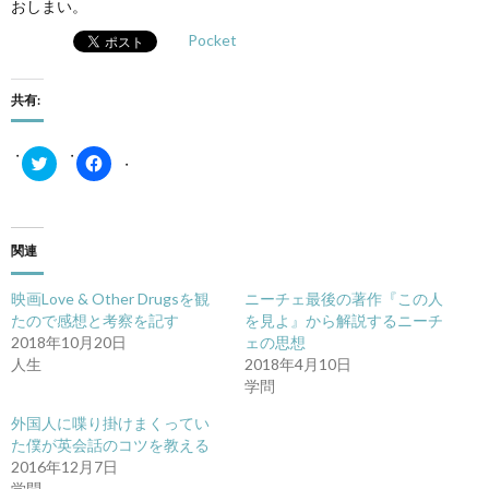
おしまい。
Pocket
共有:
ク
Facebook
リ
で
ッ
共
ク
有
し
す
て
る
Twitter
に
関連
で
は
共
ク
有
リ
映画Love & Other Drugsを観
ニーチェ最後の著作『この人
(新
ッ
し
ク
たので感想と考察を記す
を見よ』から解説するニーチ
い
し
2018年10月20日
ェの思想
ウ
て
ィ
く
人生
2018年4月10日
ン
だ
学問
ド
さ
ウ
い
で
(新
外国人に喋り掛けまくってい
開
し
き
い
た僕が英会話のコツを教える
ま
ウ
2016年12月7日
す)
ィ
ン
学問