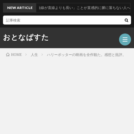
NEW ARTICLE
「曲線が直線よりも長い」ことが直感的に腑に落ちない人へ
おとなぱすた
人生
ハリーポッターの映画を全作観た。感想と批評。
HOME
ホ
ー
数
ム
学
テ
ク
人