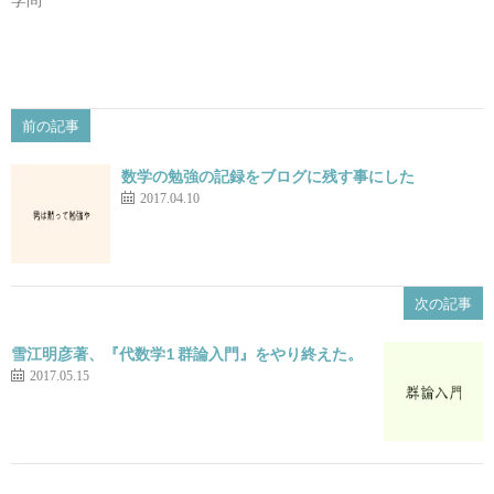
ド
ウ
で
開
き
ま
す)
前の記事
数学の勉強の記録をブログに残す事にした
2017.04.10
次の記事
雪江明彦著、『代数学1 群論入門』をやり終えた。
2017.05.15