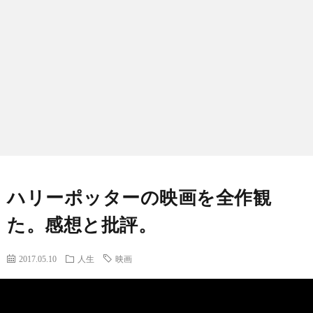
ノ
生
ロ
ジ
ー
ハリーポッターの映画を全作観
た。感想と批評。
2017.05.10
人生
映画