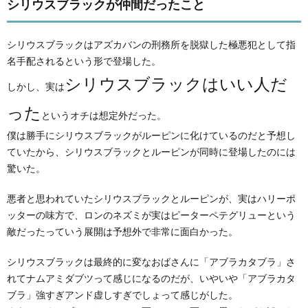
シリウスブラックが仲間だったこと
シリウスブラックはアズカバンの刑務所を脱獄した極悪犯として指
名手配されるという形で登場した。
シリウスブラックはいい人だ
しかし、実は
った
というオチは想定外だった。
僕は勝手にシリウスブラックがルーピンに化けているのだと予想し
ていたから、シリウスブラックとルーピンが同時に登場したのには
驚いた。
悪者と思われていたシリウスブラックとルーピンが、実はハリーポ
ッターの味方で、ロンのネズミが実はピーターペテグリューという
敵だったっていう展開は予想外で非常に面白かった。
シリウスブラックは最終的に変なおばさんに「アブラカタブラ」さ
れてナムアミダブツって感じになるのだが、いやいや「アブラカタ
ブラ」強すぎアンド虚しすぎでしょって感じがした。