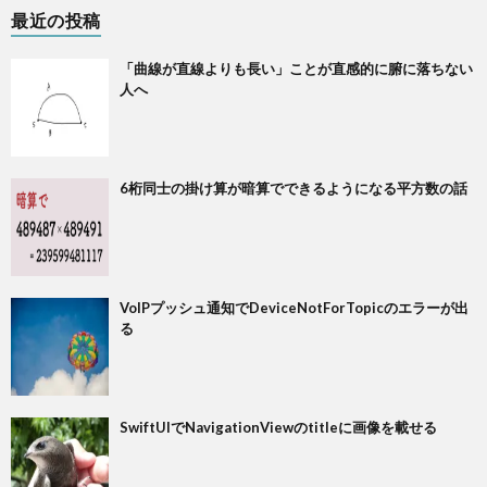
最近の投稿
「曲線が直線よりも長い」ことが直感的に腑に落ちない
人へ
6桁同士の掛け算が暗算でできるようになる平方数の話
VoIPプッシュ通知でDeviceNotForTopicのエラーが出
る
SwiftUIでNavigationViewのtitleに画像を載せる