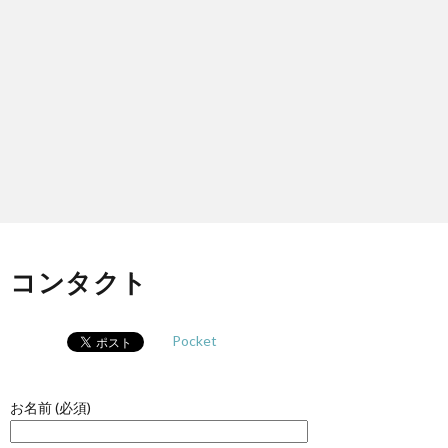
ノ
生
ロ
ジ
ー
コンタクト
Pocket
お名前 (必須)