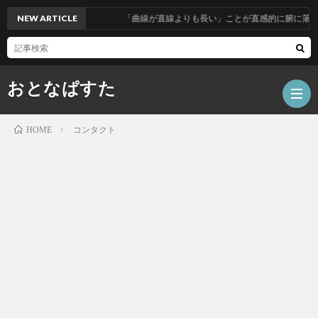
NEW ARTICLE
「曲線が直線よりも長い」ことが直感的に腑に落ち
おとなぱすた
コンタクト
HOME
ホ
ー
数
ム
学
テ
ク
人