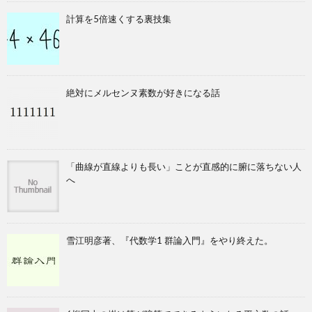
計算を5倍速くする裏技集
絶対にメルセンヌ素数が好きになる話
「曲線が直線よりも長い」ことが直感的に腑に落ちない人
へ
雪江明彦著、『代数学1 群論入門』をやり終えた。