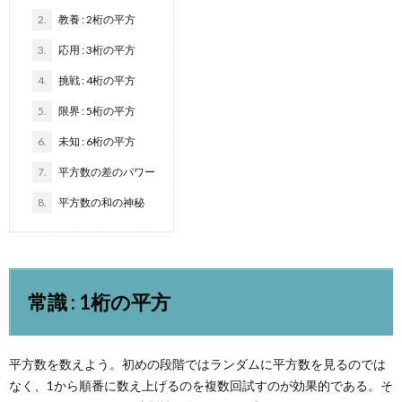
2.
教養 : 2桁の平方
3.
応用 : 3桁の平方
4.
挑戦 : 4桁の平方
5.
限界 : 5桁の平方
6.
未知 : 6桁の平方
7.
平方数の差のパワー
8.
平方数の和の神秘
常識 : 1桁の平方
平方数を数えよう。初めの段階ではランダムに平方数を見るのでは
なく、1から順番に数え上げるのを複数回試すのが効果的である。そ