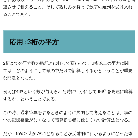
連させて覚えること。そして親しみを持って数字の羅列を受け入れ
ることである。
応用 : 3桁の平方
2桁までの平方数の暗記とは打って変わって、3桁以上の平方に関し
ては、どのようにして頭の中だけで計算しうるかということが重要
な問題となった。
2
489
例えば489という数が与えられた時にいかにして
を高速に暗算
するか、ということである。
この時、通常筆算をするときのように展開して考えることは、頭の
中の記憶容量がなくなって暗算初心者に優しくない計算法となる。
だが、89の2乗が7921となることが反射的にわかるようになった体