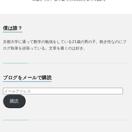
僕は誰？
京都大学に通って数学の勉強をしている21歳の男の子。飽き性なのにブ
ログ執筆を頑張っている。文章を書くのは好き。
ブログをメールで購読
購読