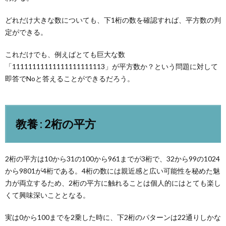
どれだけ大きな数についても、下1桁の数を確認すれば、平方数の判
定ができる。
これだけでも、例えばとても巨大な数
「11111111111111111111113」が平方数か？という問題に対して
即答でNoと答えることができるだろう。
教養 : 2桁の平方
2桁の平方は10から31の100から961までが3桁で、32から99の1024
から9801が4桁である。4桁の数には親近感と広い可能性を秘めた魅
力が両立するため、2桁の平方に触れることは個人的にはとても楽し
くて興味深いこととなる。
実は0から100までを2乗した時に、下2桁のパターンは22通りしかな