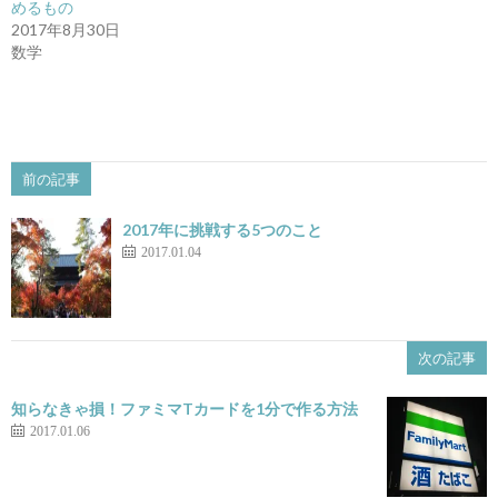
で
(新
めるもの
開
し
き
い
2017年8月30日
ま
ウ
数学
す)
ィ
ン
ド
ウ
で
開
き
ま
す)
前の記事
2017年に挑戦する5つのこと
2017.01.04
次の記事
知らなきゃ損！ファミマTカードを1分で作る方法
2017.01.06