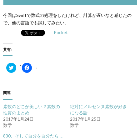
今回はSwiftで数式の処理をしたけれど、計算が遅いなと感じたの
で、他の言語でも試してみたい。
Pocket
共有:
ク
Facebook
リ
で
ッ
共
ク
有
し
す
て
る
Twitter
に
関連
で
は
共
ク
有
リ
素数のどこが美しい？素数の
絶対にメルセンヌ素数が好き
(新
ッ
し
ク
性質のまとめ
になる話
い
し
2017年1月24日
2017年1月25日
ウ
て
ィ
く
数学
数学
ン
だ
ド
さ
830、そして自分を自分たらし
ウ
い