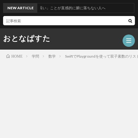
線が直線よりも長い」ことが直感的に腑に落ちない人へ
NEW ARTICLE
おとなぱすた
学問
数学
SwiftでPlaygroundを使って双子素数の
HOME
ホ
ー
数
ム
学
テ
ク
人