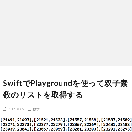
ノ
生
ロ
ジ
ー
SwiftでPlaygroundを使って双子素
数のリストを取得する
2017.01.05
数学