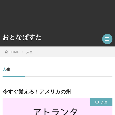
おとなぱすた
人生
HOME
ホ
人生
ー
数
今すぐ覚えろ！アメリカの州
ム
学
テ
人生
ク
人