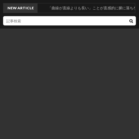
NEW ARTICLE
「曲線が直線よりも長い」ことが直感的に腑に落ちない人へ