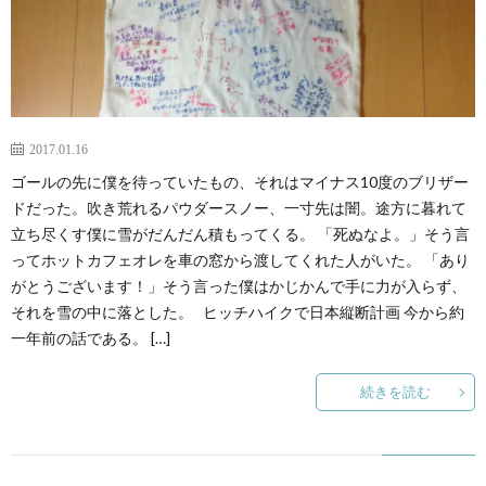
2017.01.16
ゴールの先に僕を待っていたもの、それはマイナス10度のブリザー
ドだった。吹き荒れるパウダースノー、一寸先は闇。途方に暮れて
立ち尽くす僕に雪がだんだん積もってくる。 「死ぬなよ。」そう言
ってホットカフェオレを車の窓から渡してくれた人がいた。 「あり
がとうございます！」そう言った僕はかじかんで手に力が入らず、
それを雪の中に落とした。 ヒッチハイクで日本縦断計画 今から約
一年前の話である。 […]
続きを読む