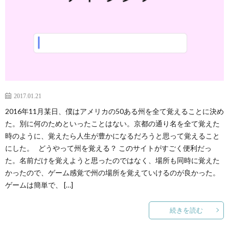
ノ
生
ロ
ジ
2017.01.21
ー
2016年11月某日、僕はアメリカの50ある州を全て覚えることに決め
た。別に何のためといったことはない。京都の通り名を全て覚えた
時のように、覚えたら人生が豊かになるだろうと思って覚えること
にした。 どうやって州を覚える？ このサイトがすごく便利だっ
た。名前だけを覚えようと思ったのではなく、場所も同時に覚えた
かったので、ゲーム感覚で州の場所を覚えていけるのが良かった。
ゲームは簡単で、 […]
続きを読む