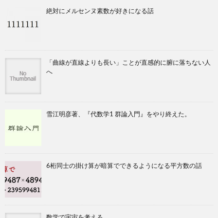
絶対にメルセンヌ素数が好きになる話
「曲線が直線よりも長い」ことが直感的に腑に落ちない人
へ
雪江明彦著、『代数学1 群論入門』をやり終えた。
6桁同士の掛け算が暗算でできるようになる平方数の話
数学で宇宙を考える