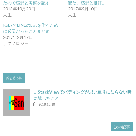
し
ク
たので感想と考察を記す
観た。感想と批評。
い
し
2018年10月20日
2017年5月10日
ウ
て
ィ
く
人生
人生
ン
だ
ド
さ
RubyでLINEのbotを作るため
ウ
い
で
(新
に必要だったことまとめ
開
し
き
い
2017年2月17日
ま
ウ
テクノロジー
す)
ィ
ン
ド
ウ
で
開
き
ま
す)
前の記事
UIStackViewでパディングが思い通りにならない時
に試したこと
2019.10.10
次の記事