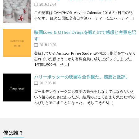
2016.12.04
この記事は CAMPHOR- Advent Calendar 2016 の4日目の記
事です。 目次 1. 国際交流日本酒パーティー 1.1. パーティ[…]
映画Love & Other Drugsを観たので感想と考察を記
す
2018.10.20
登録していたAmazon Prime Studentのお試し期間をすっかり
忘れていた僕はうっかり有料会員に成り上がってしまった。
1年間1900円、せ[…]
ハリーポッターの映画を全作観た。感想と批評。
2017.05.10
ゴールデンウィークにも数学の勉強をしなくてはならないと
いう後ろめたさはあったが、結局のところあまり気にせずの
んびりと過ごすことになった。 そしてその&[…]
僕は誰？