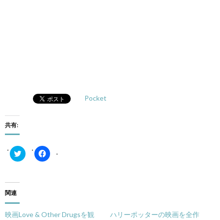
Pocket
共有:
ク
Facebook
リ
で
ッ
共
ク
有
し
す
て
る
Twitter
に
関連
で
は
共
ク
有
リ
映画Love & Other Drugsを観
ハリーポッターの映画を全作
(新
ッ