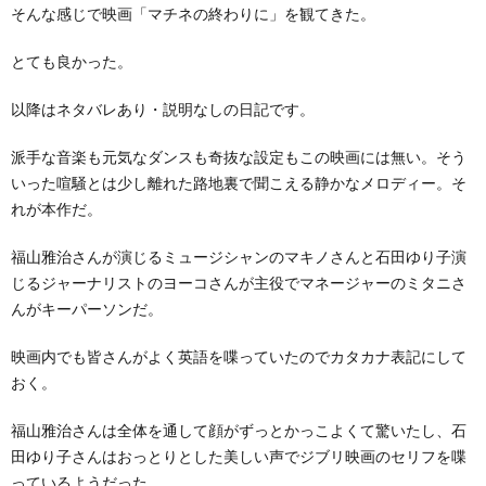
そんな感じで映画「マチネの終わりに」を観てきた。
とても良かった。
以降はネタバレあり・説明なしの日記です。
派手な音楽も元気なダンスも奇抜な設定もこの映画には無い。そう
いった喧騒とは少し離れた路地裏で聞こえる静かなメロディー。そ
れが本作だ。
福山雅治さんが演じるミュージシャンのマキノさんと石田ゆり子演
じるジャーナリストのヨーコさんが主役でマネージャーのミタニさ
んがキーパーソンだ。
映画内でも皆さんがよく英語を喋っていたのでカタカナ表記にして
おく。
福山雅治さんは全体を通して顔がずっとかっこよくて驚いたし、石
田ゆり子さんはおっとりとした美しい声でジブリ映画のセリフを喋
っているようだった。