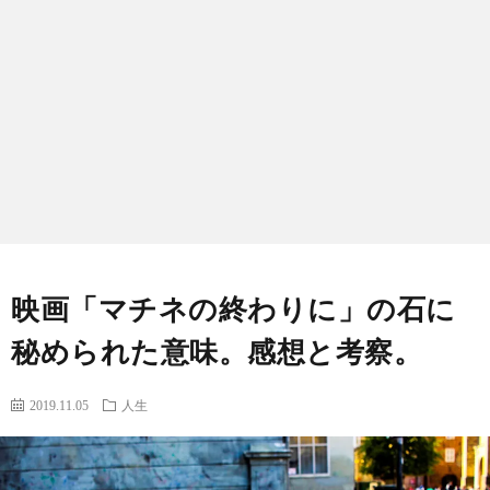
ノ
生
ロ
ジ
ー
映画「マチネの終わりに」の石に
秘められた意味。感想と考察。
2019.11.05
人生