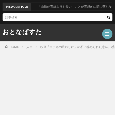
NEW ARTICLE
「曲線が直線よりも長い」ことが直感的に腑に落ちない人へ
おとなぱすた
人生
映画「マチネの終わりに」の石に秘められた意味。感
HOME
ホ
ー
数
ム
学
テ
ク
人