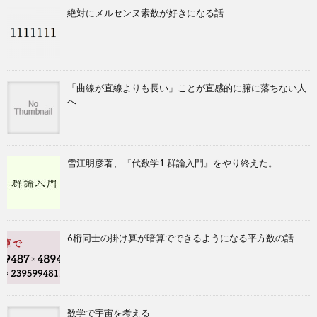
絶対にメルセンヌ素数が好きになる話
「曲線が直線よりも長い」ことが直感的に腑に落ちない人
へ
雪江明彦著、『代数学1 群論入門』をやり終えた。
6桁同士の掛け算が暗算でできるようになる平方数の話
数学で宇宙を考える