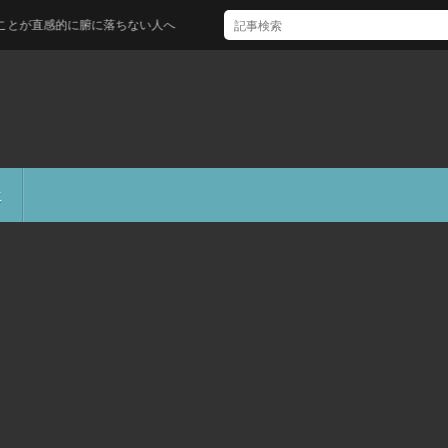
感的に腑に落ちない人へ
生