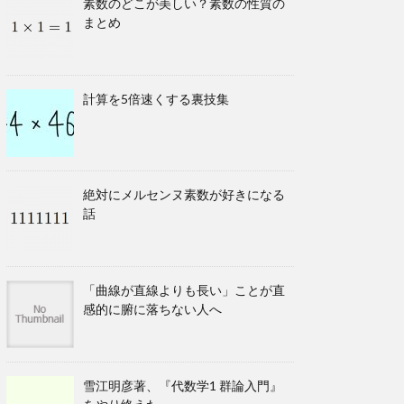
素数のどこが美しい？素数の性質の
まとめ
計算を5倍速くする裏技集
絶対にメルセンヌ素数が好きになる
話
「曲線が直線よりも長い」ことが直
感的に腑に落ちない人へ
雪江明彦著、『代数学1 群論入門』