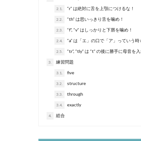
“r” は絶対に舌を上顎につけるな！
2.1.
“th” は思いっきり舌を噛め！
2.2.
“f”, “v” はしっかりと下唇を噛め！
2.3.
“a” は「エ」の口で「ア」っていう
2.4.
“tr”, “tly” は “t” の後に勝手に母音
2.5.
練習問題
3.
five
3.1.
structure
3.2.
through
3.3.
exactly
3.4.
総合
4.