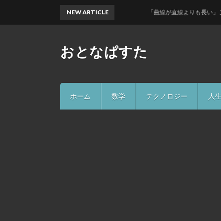
NEW ARTICLE
「曲線が直線よりも長い」ことが直
おとなぱすた
ホーム
数学
テクノロジー
人