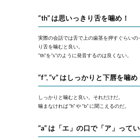
“th” は思いっきり舌を噛め！
実際の会話では舌で上の歯茎を押すぐらいの
り舌を噛むと良い。
“th”を”s”のように発音するのは良くない。
“f”, “v” はしっかりと下唇を噛め
しっかりと噛むと良い。それだけだ。
噛まなければ “h” や “b” に聞こえるのだ。
“a” は「エ」の口で「ア」って