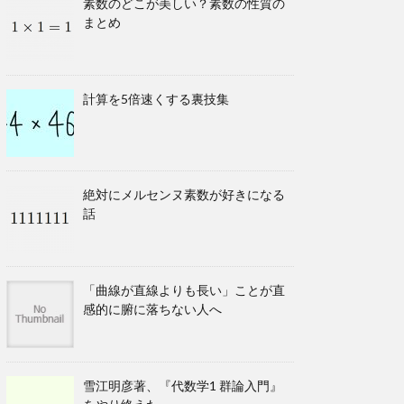
素数のどこが美しい？素数の性質の
まとめ
計算を5倍速くする裏技集
絶対にメルセンヌ素数が好きになる
話
「曲線が直線よりも長い」ことが直
感的に腑に落ちない人へ
雪江明彦著、『代数学1 群論入門』