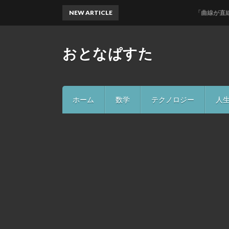
NEW ARTICLE
「曲線が直線よりも
おとなぱすた
ホーム
数学
テクノロジー
人