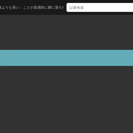
長い」ことが直感的に腑に落ちない人へ
生