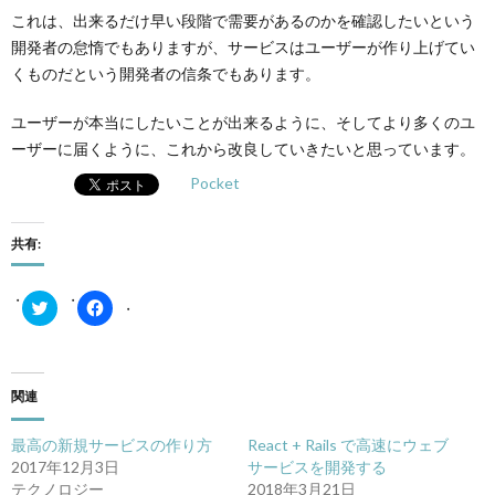
これは、出来るだけ早い段階で需要があるのかを確認したいという
開発者の怠惰でもありますが、サービスはユーザーが作り上げてい
くものだという開発者の信条でもあります。
ユーザーが本当にしたいことが出来るように、そしてより多くのユ
ーザーに届くように、これから改良していきたいと思っています。
Pocket
共有:
ク
Facebook
リ
で
ッ
共
ク
有
し
す
て
る
Twitter
に
関連
で
は
共
ク
有
リ
最高の新規サービスの作り方
React + Rails で高速にウェブ
(新
ッ
し
ク
2017年12月3日
サービスを開発する
い
し
テクノロジー
2018年3月21日
ウ
て