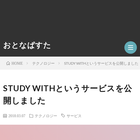
おとなぱすた
テクノロジー
STUDY WITHというサービスを公開しました
HOME
ホ
STUDY WITHというサービスを公
開しました
ー
数
ム
学
テ
2018.03.07
テクノロジー
サービス
ク
人