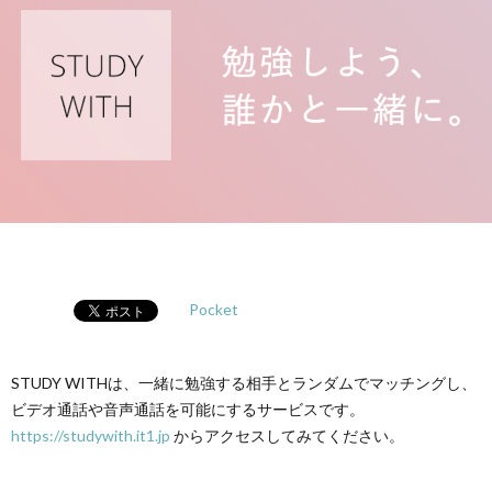
ノ
生
ロ
ジ
ー
Pocket
STUDY WITHは、一緒に勉強する相手とランダムでマッチングし、
ビデオ通話や音声通話を可能にするサービスです。
https://studywith.it1.jp
からアクセスしてみてください。