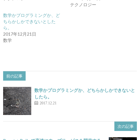
ィ
く
テクノロジー
ン
だ
ド
さ
数学かプログラミングか、ど
ウ
い
で
(新
ちらかしかできないとした
開
し
き
い
ら。
ま
ウ
2017年12月21日
す)
ィ
ン
数学
ド
ウ
で
開
き
ま
す)
前の記事
数学かプログラミングか、どちらかしかできないと
したら。
2017.12.21
次の記事