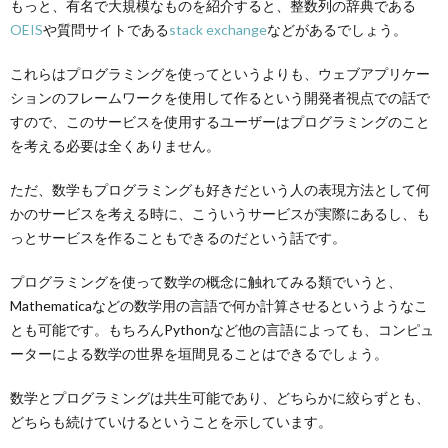
もっと、有名で大規模なものを紹介すると、整数列の辞典である
OEIS
や質問サイトである
stack exchange
などがあるでしょう。
これらはプログラミングを使ってというよりも、ウェブアプリケー
ションのフレームワークを使用して作るという開発者視点での話で
すので、このサービスを使用するユーザーはプログラミングのこと
を考える必要は全くありません。
ただ、数学もプログラミングも好きだという人の表現方法として何
かのサービスを考える時に、こういうサービスが実際にあるし、も
っとサービスを作ることもできるのだという話です。
プログラミングを使って数学の概念に触れてみる類でいうと、
Mathematicaなどの数学用の言語で何か計算させるというようなこ
とも可能です。もちろんPythonなど他の言語によっても、コンピュ
ーターによる数学の世界を垣間見ることはできるでしょう。
数学とプログラミングは共生可能であり、どちらかに絞らずとも、
どちらも続けていけるということを示しています。