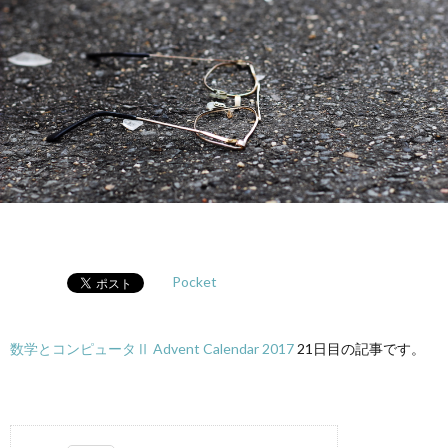
ノ
生
ロ
ジ
ー
Pocket
数学とコンピュータⅡ Advent Calendar 2017
21日目の記事です。