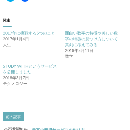
ッ
共
ク
有
し
す
て
る
Twitter
に
関連
で
は
共
ク
有
リ
2017年に挑戦する5つのこと
面白い数字の特徴や美しい数
(新
ッ
し
ク
2017年1月4日
字の特徴の見つけ方について
い
し
人生
真剣に考えてみる
ウ
て
ィ
く
2018年5月11日
ン
だ
数学
ド
さ
ウ
い
で
(新
STUDY WITHというサービス
開
し
き
い
を公開しました
ま
ウ
2018年3月7日
す)
ィ
ン
テクノロジー
ド
ウ
で
開
き
ま
す)
前の記事
最高の新規サービスの作り方