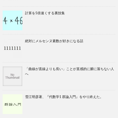
計算を5倍速くする裏技集
絶対にメルセンヌ素数が好きになる話
「曲線が直線よりも長い」ことが直感的に腑に落ちない人
へ
雪江明彦著、『代数学1 群論入門』をやり終えた。