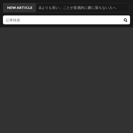
NEW ARTICLE
「曲線が直線よりも長い」ことが直感的に腑に落ちない人へ