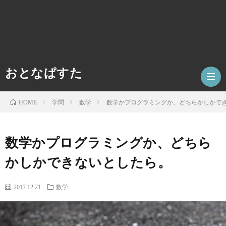
おとなぱすた
学問
数学
数学かプログラミングか、どちらかしかで
HOME
ホ
数学かプログラミングか、どちら
かしかできないとしたら。
ー
数
ム
学
テ
2017.12.21
数学
ク
人