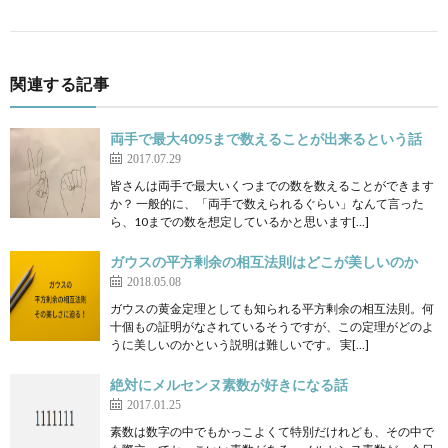
関連する記事
両手で最大4095まで数えることが出来るという話
2017.07.29
皆さんは両手で最大いくつまでの数を数えることができます
か？ 一般的に、「両手で数えられるぐらい」なんて言った
ら、10までの数を想定しているかと思います[…]
ガウスの平方剰余の相互法則はどこが美しいのか
2018.05.08
ガウスの黄金定理としても知られる平方剰余の相互法則。何
十個もの証明がなされているそうですが、この定理がどのよ
うに美しいのかという説明は難しいです。 実[…]
絶対にメルセンヌ素数が好きになる話
2017.01.25
素数は数字の中でもかっこよくて特別だけれども、その中で