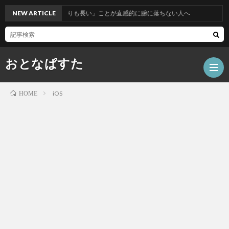
NEW ARTICLE
「曲線が直線よりも長い」ことが直感的に腑に落ちない人へ
おとなぱすた
iOS
HOME
ホ
ー
数
ム
学
テ
ク
人