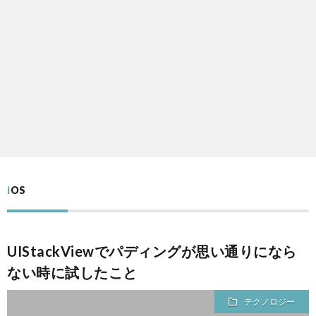
ノ
生
ロ
ジ
ー
iOS
UIStackViewでパディングが思い通りになら
ない時に試したこと
テクノロジー