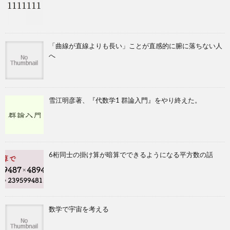
「曲線が直線よりも長い」ことが直感的に腑に落ちない人
へ
雪江明彦著、『代数学1 群論入門』をやり終えた。
6桁同士の掛け算が暗算でできるようになる平方数の話
数学で宇宙を考える