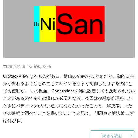
ノ
生
ロ
ジ
ー
2019.10.10
iOS
,
Swift
UIStackView なるものがある。沢山のViewをまとめたり、動的に中
身が変わるようなものでもデザインをうまく制御したりするのにと
ても便利だ。 その反面、Constraintsを雑に設定しても反映されない
ことがあるので多少の慣れが必要となる。今回は複雑な処理をした
ときにパディングが思い通りにならなかったことと、解決策、また
その過程で調べたことを書いていこうと思う。 問題点と解決策 まず
は何が […]
続きを読む