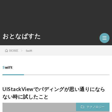
おとなぱすた
Swift
HOME
ホ
Swift
ー
数
UIStackViewでパディングが思い通りになら
ム
学
テ
ない時に試したこと
ク
人
テクノロジー