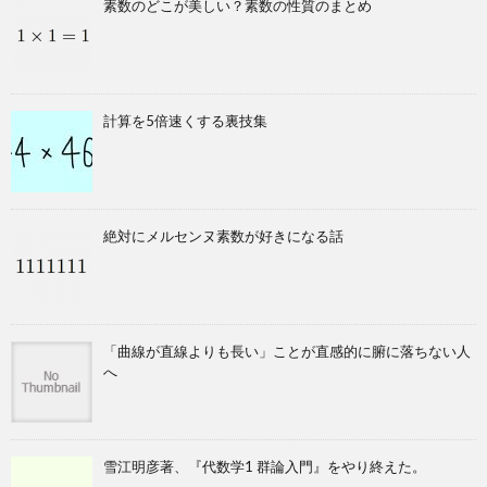
素数のどこが美しい？素数の性質のまとめ
計算を5倍速くする裏技集
絶対にメルセンヌ素数が好きになる話
「曲線が直線よりも長い」ことが直感的に腑に落ちない人
へ
雪江明彦著、『代数学1 群論入門』をやり終えた。