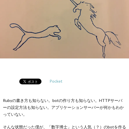
ノ
生
ロ
ジ
ー
Pocket
Rubyの書き方も知らない。botの作り方も知らない。HTTPサーバ
ーの設定方法も知らない。アプリケーションサーバーが何かもわか
っていない。
そんな状態だった僕が、「数字博士」という人気（？）のbotを作る