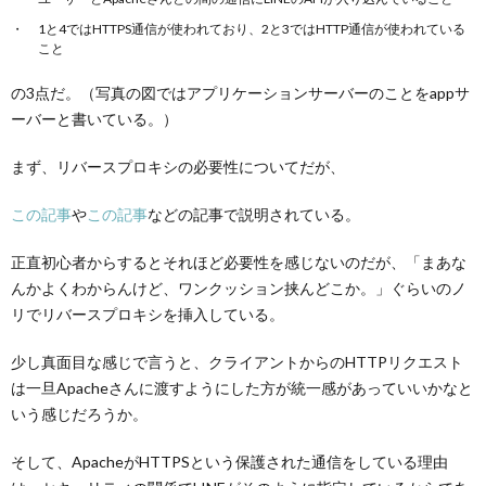
1と4ではHTTPS通信が使われており、2と3ではHTTP通信が使われている
こと
の3点だ。（写真の図ではアプリケーションサーバーのことをappサ
ーバーと書いている。）
まず、リバースプロキシの必要性についてだが、
この記事
や
この記事
などの記事で説明されている。
正直初心者からするとそれほど必要性を感じないのだが、「まあな
んかよくわからんけど、ワンクッション挟んどこか。」ぐらいのノ
リでリバースプロキシを挿入している。
少し真面目な感じで言うと、クライアントからのHTTPリクエスト
は一旦Apacheさんに渡すようにした方が統一感があっていいかなと
いう感じだろうか。
そして、ApacheがHTTPSという保護された通信をしている理由