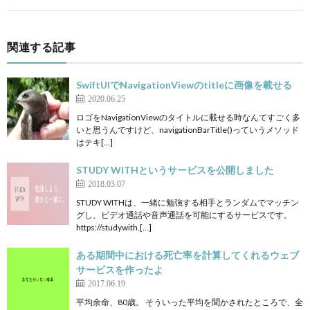
関連する記事
SwiftUIでNavigationViewのtitleに画像を載せる
2020.06.25
ロゴをNavigationViewのタイトルに載せる時なんてすごく多
いと思うんですけど、navigationBarTitle()っていうメソッド
はテキ[…]
STUDY WITHというサービスを公開しました
2018.03.07
STUDY WITHは、一緒に勉強する相手とランダムでマッチン
グし、ビデオ通話や音声通話を可能にするサービスです。
https://studywith.[…]
ある期間中における死亡率を計算してくれるウェブ
サービスを作ったよ
2017.06.19
平均余命、80歳。 そういった平均を聞かされたところで、全