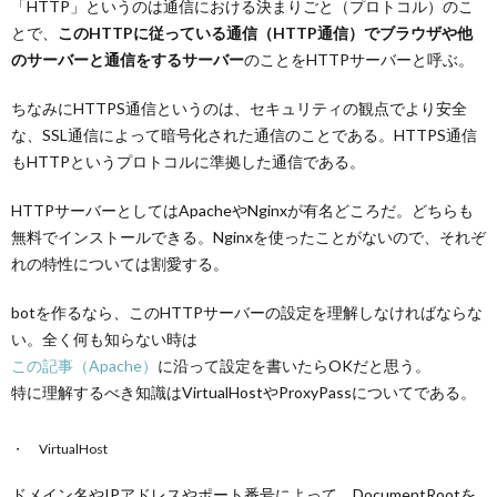
「HTTP」というのは通信における決まりごと（プロトコル）のこ
とで、
このHTTPに従っている通信（HTTP通信）でブラウザや他
のサーバーと通信をするサーバー
のことをHTTPサーバーと呼ぶ。
ちなみにHTTPS通信というのは、セキュリティの観点でより安全
な、SSL通信によって暗号化された通信のことである。HTTPS通信
もHTTPというプロトコルに準拠した通信である。
HTTPサーバーとしてはApacheやNginxが有名どころだ。どちらも
無料でインストールできる。Nginxを使ったことがないので、それぞ
れの特性については割愛する。
botを作るなら、このHTTPサーバーの設定を理解しなければならな
い。全く何も知らない時は
この記事（Apache）
に沿って設定を書いたらOKだと思う。
特に理解するべき知識はVirtualHostやProxyPassについてである。
VirtualHost
ドメイン名やIPアドレスやポート番号によって、DocumentRootを