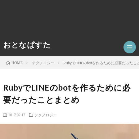
おとなぱすた
テクノロジー
RubyでLINEのbotを作るために必要だった
HOME
ホ
RubyでLINEのbotを作るために必
要だったことまとめ
ー
数
ム
学
テ
2017.02.17
テクノロジー
ク
人