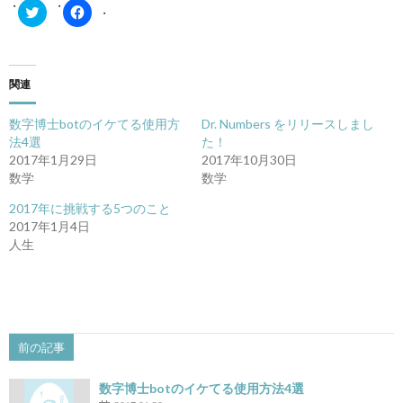
ク
Facebook
リ
で
ッ
共
ク
有
し
す
て
る
Twitter
に
関連
で
は
共
ク
有
リ
数字博士botのイケてる使用方
Dr. Numbers をリリースしまし
(新
ッ
し
ク
法4選
た！
い
し
2017年1月29日
2017年10月30日
ウ
て
ィ
く
数学
数学
ン
だ
ド
さ
2017年に挑戦する5つのこと
ウ
い
で
(新
2017年1月4日
開
し
き
い
人生
ま
ウ
す)
ィ
ン
ド
ウ
で
開
き
前の記事
ま
す)
数字博士botのイケてる使用方法4選