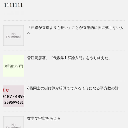
「曲線が直線よりも長い」ことが直感的に腑に落ちない人
へ
雪江明彦著、『代数学1 群論入門』をやり終えた。
6桁同士の掛け算が暗算でできるようになる平方数の話
数学で宇宙を考える