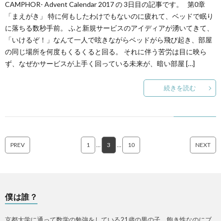
CAMPHOR- Advent Calendar 2017 の 3日目の記事です。 第0章
「まえがき」 特に何もしたわけでもないのに疲れて、ベッドで眠り
に落ちる数秒手前。 ふと新規サービスのアイディアが湧いてきて、
「いけるぞ！」なんて一人で呟きながらベッドがら飛び起き、部屋
の同じ場所を何度もくるくると回る。 それに伴う苦労は目に映ら
ず、なぜかサービスが上手く回っている未来が、暗い部屋 […]
続きを読む
PREV
1
…
3
…
10
NEXT
僕は誰？
京都大学に通って数学の勉強をしている21歳の男の子。飽き性なのにブ