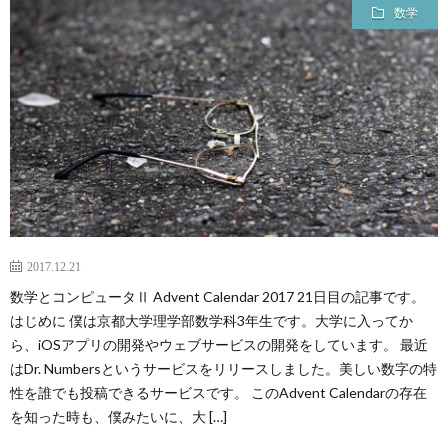
数学
2017.12.21
数学とコンピュータⅡ Advent Calendar 2017 21日目の記事です。
はじめに 僕は京都大学理学部数学科3年生です。大学に入ってか
ら、iOSアプリの開発やウェブサービスの開発をしています。 最近
はDr. Numbersというサービスをリリースしました。美しい数字の特
性を誰でも投稿できるサービスです。 このAdvent Calendarの存在
を知った時も、僕みたいに、大 […]