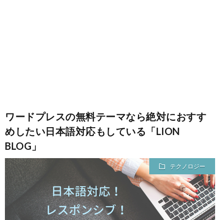
ノ
生
ロ
ジ
ー
ワードプレスの無料テーマなら絶対におすす
めしたい日本語対応もしている「LION
BLOG」
テクノロジー