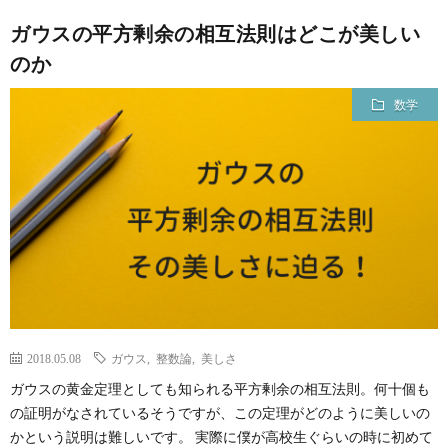
ガウスの平方剰余の相互法則はどこが美しい
のか
数学
2018.05.08
ガウス
,
整数論
,
美しさ
ガウスの黄金定理としても知られる平方剰余の相互法則。何十個も
の証明がなされているそうですが、この定理がどのように美しいの
かという説明は難しいです。 実際に僕が高校生ぐらいの時に初めて