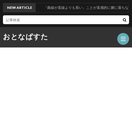
NEW ARTICLE
「曲線が直線よりも長い」ことが直感的に腑に落ちない人へ
おとなぱすた
ホ
ー
数
ム
学
テ
ク
人